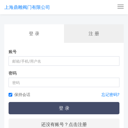
上海鼎雕阀门有限公司
Tog
nav
登 录
注 册
账号
密码
保持会话
忘记密码?
登 录
还没有账号？点击注册