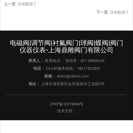
上一页:
没有数据了
下一页:
没有数据了
电磁阀|调节阀|衬氟阀门|球阀|蝶阀|阀门
仪器仪表-上海鼎雕阀门有限公司
联系人：
联系电话： 龙经理：021-68906203
电话：
24小时服务热线：18217422820
邮箱：
dintor@dintor.com
地址：
上海市浦东新区合庆镇美华工业园5号
沪ICP备12019394号
技术支持：