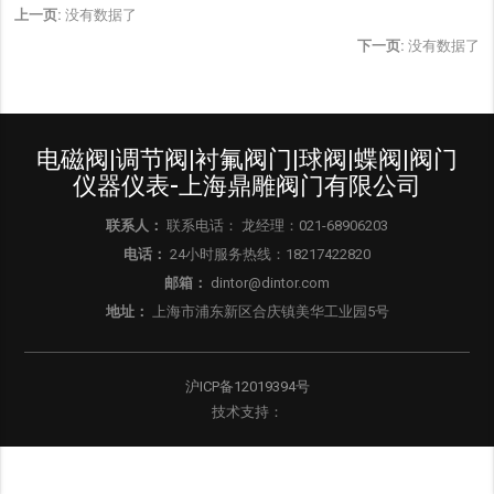
上一页:
没有数据了
下一页:
没有数据了
电磁阀|调节阀|衬氟阀门|球阀|蝶阀|阀门
仪器仪表-上海鼎雕阀门有限公司
联系人：
联系电话： 龙经理：021-68906203
电话：
24小时服务热线：18217422820
邮箱：
dintor@dintor.com
地址：
上海市浦东新区合庆镇美华工业园5号
沪ICP备12019394号
技术支持：