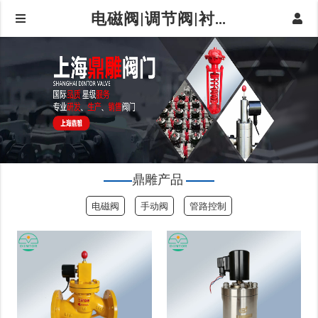
电磁阀|调节阀|衬氟阀门|球阀|蝶阀|阀门仪器仪表-上海鼎雕阀门有限公司|鼎雕产品
鼎雕产品
电磁阀
手动阀
管路控制