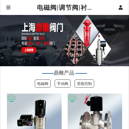
电磁阀|调节阀|衬氟阀门|球阀|蝶阀|阀门仪器仪表-上海鼎雕阀门有限公司|鼎雕产品
鼎雕产品
电磁阀
手动阀
管路控制