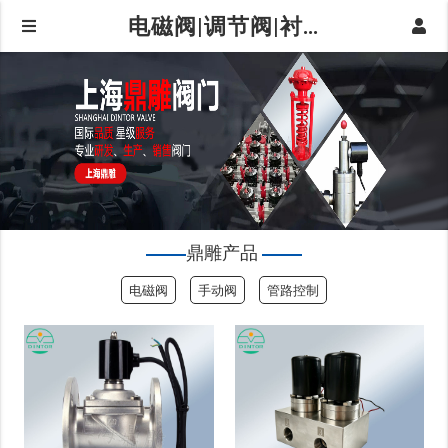
电磁阀|调节阀|衬氟阀门|球阀|蝶阀|阀门仪器仪表-上海鼎雕阀门有限公司|鼎雕产品
鼎雕产品
电磁阀
手动阀
管路控制