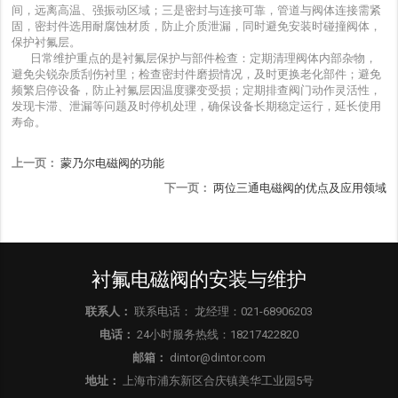
间，远离高温、强振动区域；三是密封与连接可靠，管道与阀体连接需紧
固，密封件选用耐腐蚀材质，防止介质泄漏，同时避免安装时碰撞阀体，
保护衬氟层。
日常维护重点的是衬氟层保护与部件检查：定期清理阀体内部杂物，
避免尖锐杂质刮伤衬里；检查密封件磨损情况，及时更换老化部件；避免
频繁启停设备，防止衬氟层因温度骤变受损；定期排查阀门动作灵活性，
发现卡滞、泄漏等问题及时停机处理，确保设备长期稳定运行，延长使用
寿命。
上一页：
蒙乃尔电磁阀的功能
下一页：
两位三通电磁阀的优点及应用领域
衬氟电磁阀的安装与维护
联系人：
联系电话： 龙经理：021-68906203
电话：
24小时服务热线：18217422820
邮箱：
dintor@dintor.com
地址：
上海市浦东新区合庆镇美华工业园5号