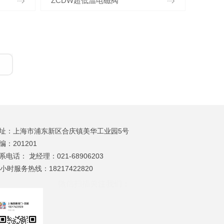
ZCDW超低温电磁阀
址：
上海市浦东新区合庆镇美华工业园5号
编：
201201
系电话： 龙经理：021-68906203
4小时服务热线：18217422820
微信扫描关注我们：