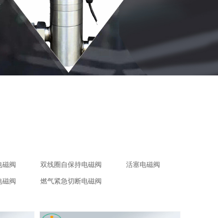
电磁阀
双线圈自保持电磁阀
活塞电磁阀
电磁阀
燃气紧急切断电磁阀