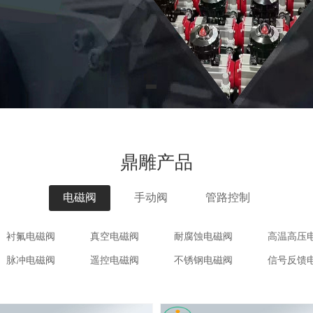
鼎雕产品
电磁阀
手动阀
管路控制
衬氟电磁阀
真空电磁阀
耐腐蚀电磁阀
高温高压
脉冲电磁阀
遥控电磁阀
不锈钢电磁阀
信号反馈