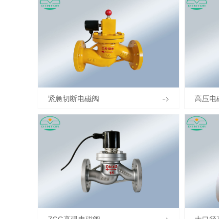
紧急切断电磁阀
高压电