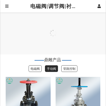
电磁阀|调节阀|衬氟阀门|球阀|蝶阀|阀门仪器仪表-上海鼎雕阀门有限公司|闸阀
鼎雕产品
电磁阀
手动阀
管路控制