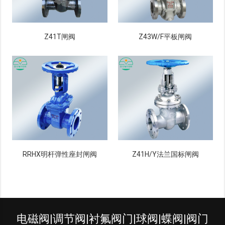
Z41T闸阀
Z43W/F平板闸阀
RRHX明杆弹性座封闸阀
Z41H/Y法兰国标闸阀
电磁阀|调节阀|衬氟阀门|球阀|蝶阀|阀门